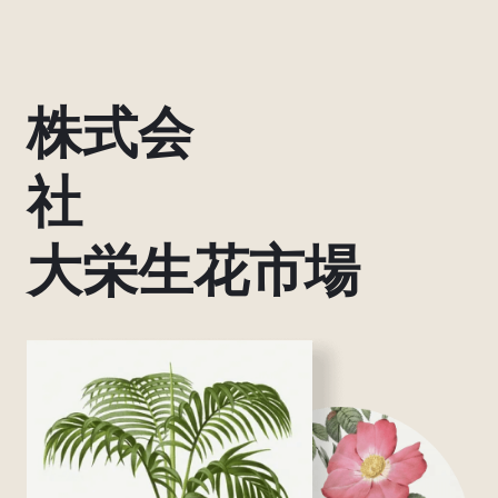
内
容
を
ス
株式会
キ
ッ
社
プ
大栄生花市場