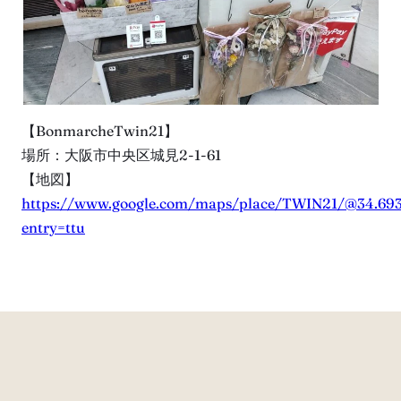
【BonmarcheTwin21】
場所：大阪市中央区城見2-1-61
【地図】
https://www.google.com/maps/place/TWIN21/@34.6930
entry=ttu