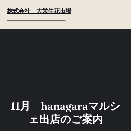
内
株式会社 大栄生花市場
容
を
ス
キ
ッ
プ
11月 hanagaraマルシ
ェ出店のご案内